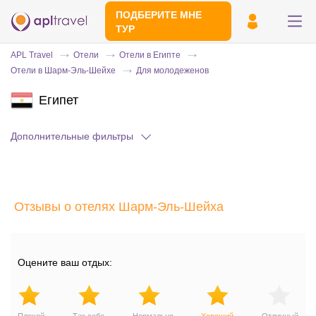
ПОДБЕРИТЕ МНЕ
ТУР
APL Travel
Отели
Отели в Египте
Отели в Шарм-Эль-Шейхе
Для молодеженов
Египет
Дополнительные фильтры
Отправьте свой номер телефона
Отзывы о отелях Шарм-Эль-Шейха
Эксперт свяжется с вами и сделает
индивидуальный подбор в течении
15
минут
Оцените ваш отдых: