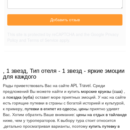
Добавить отзыв
This site is protected by reCAPTCHA and the Google
Privacy
Policy
and
Terms of Service
apply.
, 1 звезд, Тип отеля - 1 звезд - яркие эмоции
для каждого
Рады приветствовать Вас на сайте APL Travel. Среди
предложений Вы можете найти и купить
морские круизы (сша)
,
а
поездка (куба)
оставит море приятных эмоций. У нас на сайте
есть горящие путевки в страны с богатой историей и культурой,
к примеру,
путевки в египет из одессы, цены
приятно удивят
Вас. Хотим обратить Ваше внимание:
цены на отдых в тайланде
ниже, чем у туроператоров. К выбору тура стоит относится
,детально просматривая варианты, поэтому
купить путевку в