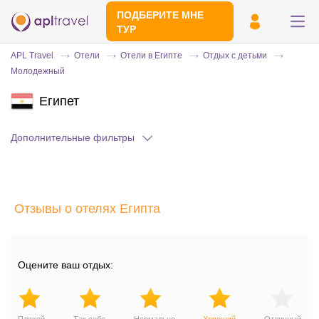
ПОДБЕРИТЕ МНЕ
ТУР
APL Travel
Отели
Отели в Египте
Отдых с детьми
Молодежный
Египет
Дополнительные фильтры
Отправьте свой номер телефона
Отзывы о отелях Египта
Эксперт свяжется с вами и сделает
индивидуальный подбор в течении
15
минут
Оцените ваш отдых: