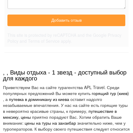
Добавить отзыв
This site is protected by reCAPTCHA and the Google
Privacy
Policy
and
Terms of Service
apply.
, , Виды отдыха - 1 звезд - доступный выбор
для каждого
Приветствуем Вас на сайте турагентства APL Travel. Среди
популярных предложений Вы можете купить
горящий тур (киев)
, а
путевка в доминикану из киева
оставит надолго
незабываемые впечатления. У нас на сайте есть горящие туры
в невероятно красивые страны, к примеру,
путешествие в
мексику, цены
приятно порадуют Вас. Хотим обратить Ваше
внимание:
цены на туры на занзибар
значительно ниже, чем у
туроператоров. К выбору своего путешествия следует относится