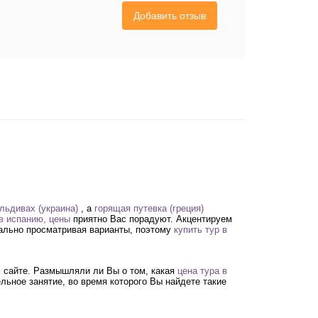
Добавить отзыв
льдивах (украина)
, а
горящая путевка (греция)
 в испанию, цены
приятно Вас порадуют. Акцентируем
тально просматривая варианты, поэтому
купить тур в
 сайте. Размышляли ли Вы о том, какая
цена тура в
льное занятие, во время которого Вы найдете такие