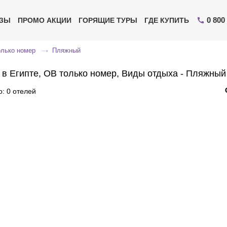
0 800
ИЗЫ
ПРОМО АКЦИИ
ГОРЯЩИЕ ТУРЫ
ГДЕ КУПИТЬ
лько номер
Пляжный
 в Египте, OB только номер, Виды отдыха - Пляжный
: 0 отелей
Отправьте свой номер телефона
Эксперт свяжется с вами и сделает индивидуальный
подбор в течении
15 минут