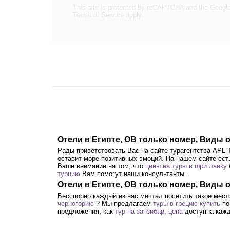
This site is protected by reCAPTCHA and the Googl
Terms of Service
apply.
Отели в Египте, OB только номер, Виды
Рады приветствовать Вас на сайте турагентства APL 
оставит море позитивных эмоций. На нашем сайте есть
Ваше внимание на том, что
цены на туры в шри ланку
турцию
Вам помогут наши консультанты.
Отели в Египте, OB только номер, Виды 
Бесспорно каждый из нас мечтал посетить такое мест
черногорию
? Мы предлагаем
туры в грецию купить
по
предложения, как
тур на занзибар, цена
доступна кажд