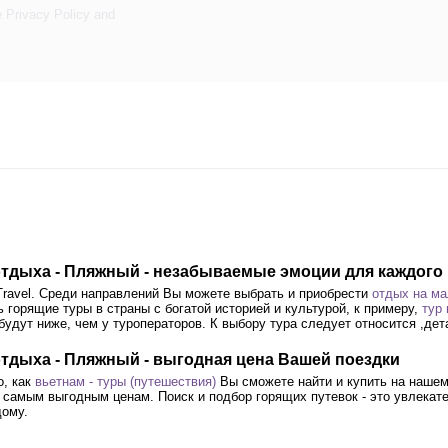
e
Privacy Policy
and
 отдыха - Пляжный - незабываемые эмоции для каждого
Travel. Среди направлений Вы можете выбрать и приобрести
отдых на ма
 горящие туры в страны с богатой историей и культурой, к примеру,
тур
будут ниже, чем у туроператоров. К выбору тура следует относится ,де
отдыха - Пляжный - выгодная цена Вашей поездки
о, как
вьетнам - туры (путешествия)
Вы сможете найти и купить на нашем
 самым выгодным ценам. Поиск и подбор горящих путевок - это увлекате
ому.