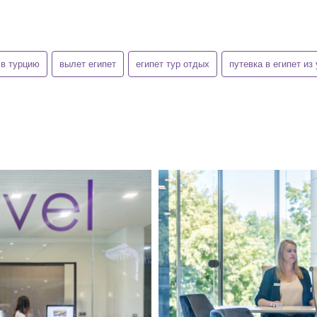
 в турцию
вылет египет
египет тур отдых
путевка в египет из