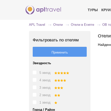
ТУРЫ
КРУ
APL Travel
Отели
Отели в Египте
OB то
Отели
Фильтровать по отелям
Найдено
Звездность
5 звезд
4 звезд
3 звезд
2 звезд
1 звезд
Город / Район