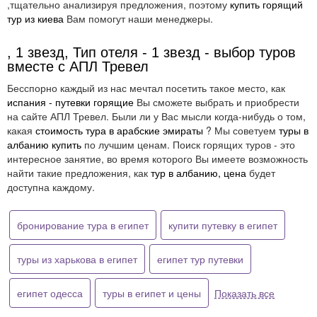
,тщательно анализируя предложения, поэтому
купить горящий
тур из киева
Вам помогут наши менеджеры.
, 1 звезд, Тип отеля - 1 звезд - выбор туров
вместе с АПЛ Тревел
Бесспорно каждый из нас мечтал посетить такое место, как
испания - путевки горящие
Вы сможете выбрать и приобрести
на сайте АПЛ Тревел. Были ли у Вас мысли когда-нибудь о том,
какая
стоимость тура в арабские эмираты
? Мы советуем
туры в
албанию купить
по лучшим ценам. Поиск горящих туров - это
интересное занятие, во время которого Вы имеете возможность
найти такие предложения, как
тур в албанию, цена
будет
доступна каждому.
бронирование тура в египет
купити путевку в египет
туры из харькова в египет
египет тур путевки
египет одесса
туры в египет и цены
Показать все