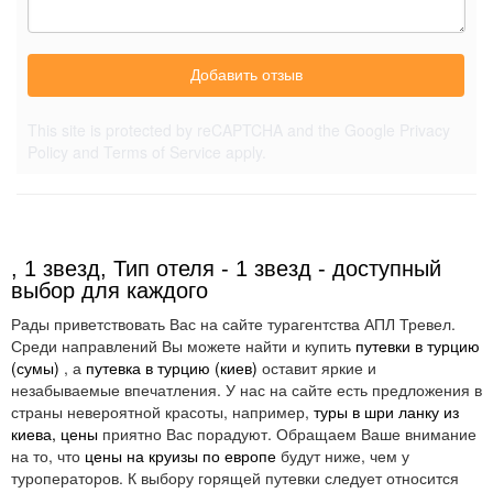
Добавить отзыв
This site is protected by reCAPTCHA and the Google
Privacy
Policy
and
Terms of Service
apply.
, 1 звезд, Тип отеля - 1 звезд - доступный
выбор для каждого
Рады приветствовать Вас на сайте турагентства АПЛ Тревел.
Среди направлений Вы можете найти и купить
путевки в турцию
(сумы)
, а
путевка в турцию (киев)
оставит яркие и
незабываемые впечатления. У нас на сайте есть предложения в
страны невероятной красоты, например,
туры в шри ланку из
киева, цены
приятно Вас порадуют. Обращаем Ваше внимание
на то, что
цены на круизы по европе
будут ниже, чем у
туроператоров. К выбору горящей путевки следует относится