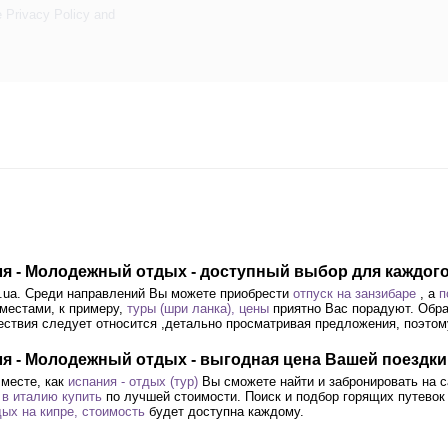
e
Privacy Policy
and
теля - Молодежный отдых - доступный выбор для каждог
el.ua. Среди направлений Вы можете приобрести
отпуск на занзибаре
, а
п
местами, к примеру,
туры (шри ланка), цены
приятно Вас порадуют. Обр
шествия следует относится ,детально просматривая предложения, поэто
еля - Молодежный отдых - выгодная цена Вашей поездки
 месте, как
испания - отдых (тур)
Вы сможете найти и забронировать на с
 в италию купить
по лучшей стоимости. Поиск и подбор горящих путевок 
дых на кипре, стоимость
будет доступна каждому.