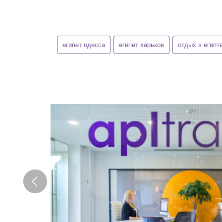
египет одесса
египет харьков
отдых в египт