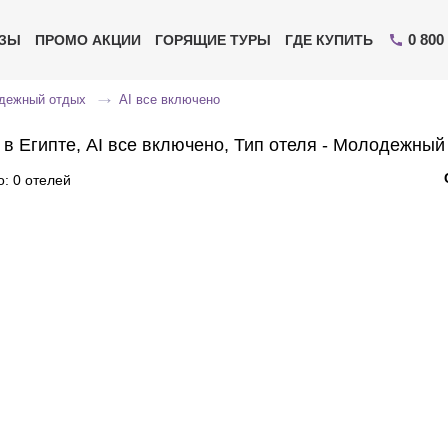
0 800
ИЗЫ
ПРОМО АКЦИИ
ГОРЯЩИЕ ТУРЫ
ГДЕ КУПИТЬ
дежный отдых
AI все включено
 в Египте, AI все включено, Тип отеля - Молодежный
: 0 отелей
Отправьте свой номер телефона
Эксперт свяжется с вами и сделает индивидуальный
подбор в течении
15 минут