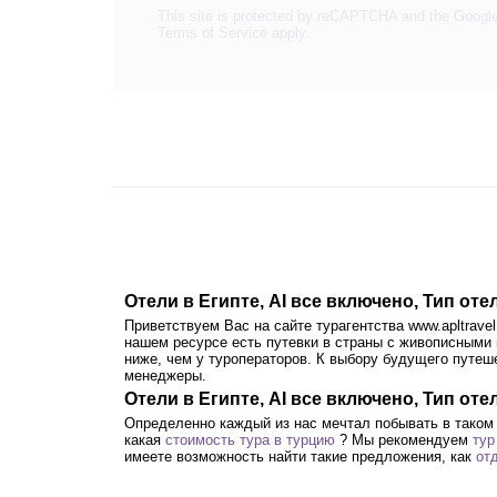
This site is protected by reCAPTCHA and the Googl
Terms of Service
apply.
Отели в Египте, AI все включено, Тип о
Приветствуем Вас на сайте турагентства www.apltrav
нашем ресурсе есть путевки в страны с живописными 
ниже, чем у туроператоров. К выбору будущего путе
менеджеры.
Отели в Египте, AI все включено, Тип от
Определенно каждый из нас мечтал побывать в таком
какая
стоимость тура в турцию
? Мы рекомендуем
тур
имеете возможность найти такие предложения, как
от