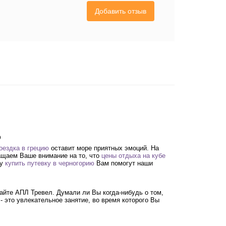
Добавить отзыв
о
оездка в грецию
оставит море приятных эмоций. На
ащаем Ваше внимание на то, что
цены отдыха на кубе
му
купить путевку в черногорию
Вам помогут наши
айте АПЛ Тревел. Думали ли Вы когда-нибудь о том,
- это увлекательное занятие, во время которого Вы