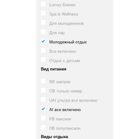
Luxury Бизнес
Spa & Wellness
Для молодеженов
Для пар
Молодежный отдых
Все включено
Отдых с детьми
Вид питания
BB завтрак
OB только номер
UAI ультра все включено
AI все включено
FB пансион
HB полупансион
Виды отдыха