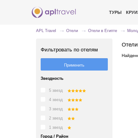
ТУРЫ
КРУ
APL Travel
Отели
Отели в Египте
Моло
Отели
Фильтровать по отелям
Найдено
Звездность
5 звезд
4 звезд
3 звезд
2 звезд
1 звезд
Город / Район