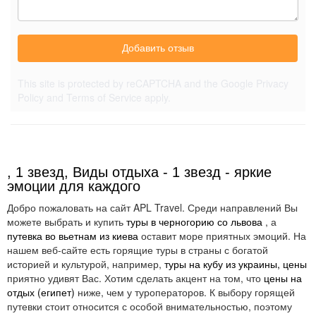
Добавить отзыв
This site is protected by reCAPTCHA and the Google
Privacy
Policy
and
Terms of Service
apply.
, 1 звезд, Виды отдыха - 1 звезд - яркие
эмоции для каждого
Добро пожаловать на сайт APL Travel. Среди направлений Вы
можете выбрать и купить
туры в черногорию со львова
, а
путевка во вьетнам из киева
оставит море приятных эмоций. На
нашем веб-сайте есть горящие туры в страны с богатой
историей и культурой, например,
туры на кубу из украины, цены
приятно удивят Вас. Хотим сделать акцент на том, что
цены на
отдых (египет)
ниже, чем у туроператоров. К выбору горящей
путевки стоит относится с особой внимательностью, поэтому