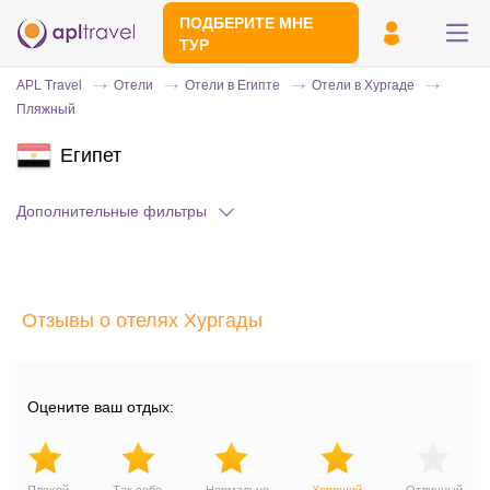
ПОДБЕРИТЕ МНЕ
ТУР
APL Travel
Отели
Отели в Египте
Отели в Хургаде
Пляжный
Египет
Дополнительные фильтры
Отправьте свой номер телефона
Отзывы о отелях Хургады
Эксперт свяжется с вами и сделает
индивидуальный подбор в течении
15
минут
Оцените ваш отдых: