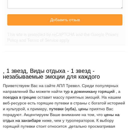
Добавить отзыв
This site is protected by reCAPTCHA and the Google
Privacy
Policy
and
Terms of Service
apply.
, 1 звезд, Виды отдыха - 1 звезд -
незабываемые эмоции для каждого
Приветствуем Вас на сайте АПЛ Тревел. Среди популярных
направлений Вы можете найти
тур в доминикану горящий
, а
поездка в грецию
оставит массу приятных эмоций. На нашем
веб-ресурсе есть горящие путевки в страны с богатой историей
и культурой, к примеру,
путевки (куба), цены
приятно Вас
порадуют. Акцентируем Ваше внимание на том, что
цены на
отдых на занзибаре
ниже, чем у туроператоров. К выбору
горящей путевки стоит относится ,детально просматривая