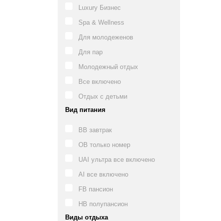
Luxury Бизнес
Spa & Wellness
Для молодеженов
Для пар
Молодежный отдых
Все включено
Отдых с детьми
Вид питания
BB завтрак
OB только номер
UAI ультра все включено
AI все включено
FB пансион
HB полупансион
Виды отдыха