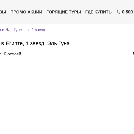
0 800
ИЗЫ
ПРОМО АКЦИИ
ГОРЯЩИЕ ТУРЫ
ГДЕ КУПИТЬ
 в Эль Гуне
1 звезд
в Египте, 1 звезд, Эль Гуна
: 0 отелей
Отправьте свой номер телефона
Эксперт свяжется с вами и сделает индивидуальный
подбор в течении
15 минут