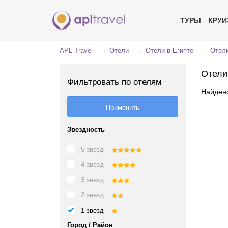
ТУРЫ
КРУ
APL Travel
Отели
Отели в Египте
Отели
Отели 
Фильтровать по отелям
Найдено
Звездность
5 звезд
4 звезд
3 звезд
2 звезд
1 звезд
Город / Район