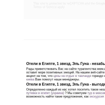
This site is protected by reCAPTCHA and the Googl
Terms of Service
apply.
Отели в Египте, 1 звезд, Эль Гуна - нез
Рады приветствовать Вас на сайте турагентства www.
оставит море позитивных эмоций. На нашем веб-сайте
акцент на том, что
цены на отдых в таиланде
гораздо 
киева
Вам помогут наши менеджеры.
Отели в Египте, 1 звезд, Эль Гуна - выго
Определенно каждый из нас хотел посетить такое нез
путевки в египет (украина)
? Мы советуем
тур в мекси
возможность найти такие предложения, как
экскурсия 