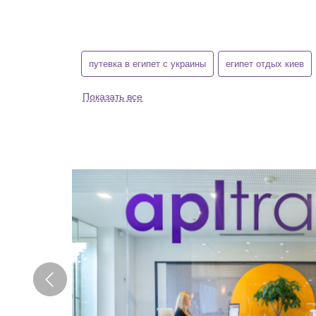
путевка в египет с украины
египет отдых киев
Показать все