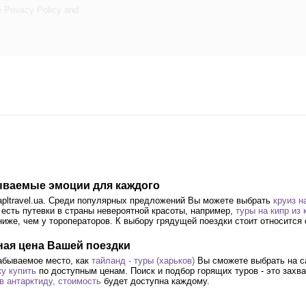
e
Privacy Policy
and
абываемые эмоции для каждого
apltravel.ua. Среди популярных предложений Вы можете выбрать
круиз н
 есть путевки в страны невероятной красоты, например,
туры на кипр из 
ниже, чем у тороператоров. К выбору грядущей поездки стоит относится
дная цена Вашей поездки
абываемое место, как
тайланд - туры (харьков)
Вы сможете выбрать на са
ку купить
по доступным ценам. Поиск и подбор горящих туров - это захв
в антарктиду, стоимость
будет доступна каждому.