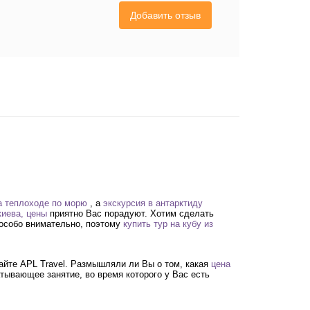
Добавить отзыв
а теплоходе по морю
, а
экскурсия в антарктиду
киева, цены
приятно Вас порадуют. Хотим сделать
 особо внимательно, поэтому
купить тур на кубу из
йте APL Travel. Размышляли ли Вы о том, какая
цена
атывающее занятие, во время которого у Вас есть