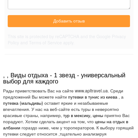
Добавить отзыв
This site is protected by reCAPTCHA and the Google
Privacy
Policy
and
Terms of Service
apply.
, , Виды отдыха - 1 звезд - универсальный
выбор для каждого
Рады приветствовать Вас на сайте www.apltravel.ua. Среди
предложений Вы можете найти
путевки в тунис из киева
, а
путевка (мальдивы)
оставит яркие и незабываемые
впечатления. У нас на веб-сайте есть туры в невероятно
красивые страны, например,
тур в мексику, цены
приятно Вас
порадуют. Хотим сделать акцент на том, что
цены на отдых в
албании
гораздо ниже, чем у тороператоров. К выбору горящей
путевки следует относится ,тщательно анализируя