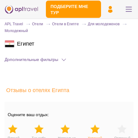
ПОДБЕРИТЕ МНЕ
ТУР
APL Travel
Отели
Отели в Египте
Для молодеженов
Молодежный
Египет
Дополнительные фильтры
Отправьте свой номер телефона
Отзывы о отелях Египта
Эксперт свяжется с вами и сделает
индивидуальный подбор в течении
15
минут
Оцените ваш отдых: