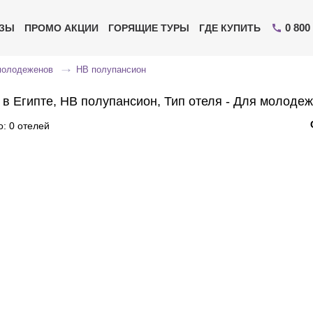
0 800
ИЗЫ
ПРОМО АКЦИИ
ГОРЯЩИЕ ТУРЫ
ГДЕ КУПИТЬ
молодеженов
HB полупансион
 в Египте, HB полупансион, Тип отеля - Для молоде
: 0 отелей
Отправьте свой номер телефона
Эксперт свяжется с вами и сделает индивидуальный
подбор в течении
15 минут