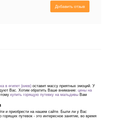
Добавить отзыв
ка в египет (киев)
оставит массу приятных эмоций. У
дуют Вас. Хотим обратить Ваше внимание:
цены на
оэтому
купить горящую путевку на мальдивы
Вам
в
ти и приобрести на нашем сайте. Были ли у Вас
горящих путевок - это интересное занятие, во время