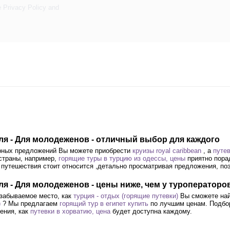
e
Privacy Policy
and
еля - Для молодеженов - отличный выбор для каждого
ярных предложений Вы можете приобрести
круизы royal caribbean
, а
путев
 страны, например,
горящие туры в турцию из одессы, цены
приятно пора
у путешествия стоит относится ,детально просматривая предложения, п
ля - Для молодеженов - цены ниже, чем у туроператоро
езабываемое место, как
турция - отдых (горящие путевки)
Вы сможете най
)
? Мы предлагаем
горящий тур в египет купить
по лучшим ценам. Подбор 
ения, как
путевки в хорватию, цена
будет доступна каждому.