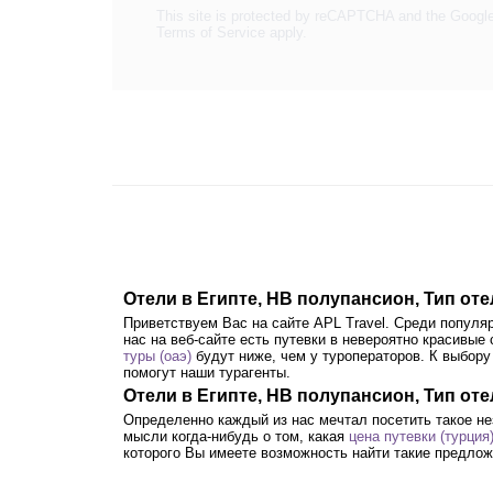
This site is protected by reCAPTCHA and the Googl
Terms of Service
apply.
Отели в Египте, HB полупансион, Тип от
Приветствуем Вас на сайте APL Travel. Среди попул
нас на веб-сайте есть путевки в невероятно красивые
туры (оаэ)
будут ниже, чем у туроператоров. К выбор
помогут наши турагенты.
Отели в Египте, HB полупансион, Тип оте
Определенно каждый из нас мечтал посетить такое н
мысли когда-нибудь о том, какая
цена путевки (турция
которого Вы имеете возможность найти такие предлож