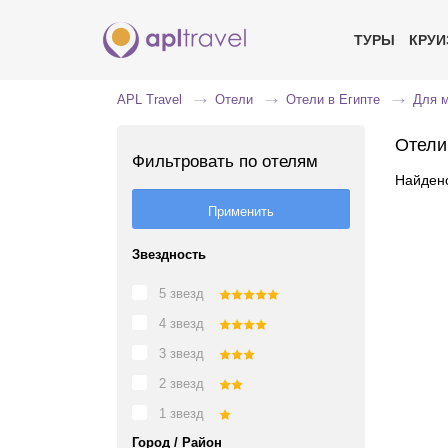
ТУРЫ
КРУ
APL Travel
Отели
Отели в Египте
Для 
Отели
Фильтровать по отелям
Найдено
Звездность
5 звезд
4 звезд
3 звезд
2 звезд
1 звезд
Город / Район