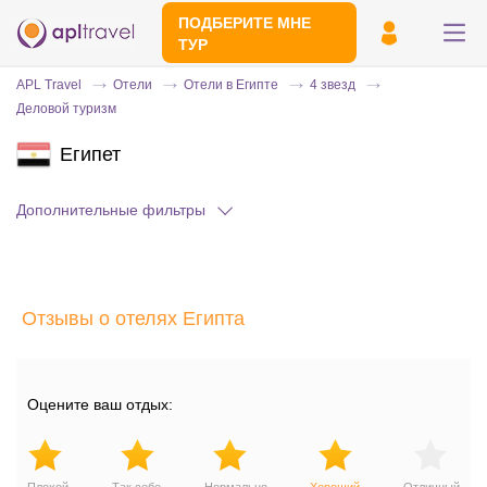
ПОДБЕРИТЕ МНЕ
ТУР
APL Travel
Отели
Отели в Египте
4 звезд
Деловой туризм
Египет
Дополнительные фильтры
Отправьте свой номер телефона
Отзывы о отелях Египта
Эксперт свяжется с вами и сделает
индивидуальный подбор в течении
15
минут
Оцените ваш отдых: