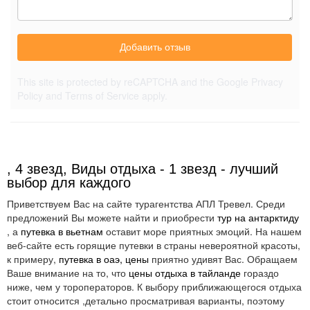
Добавить отзыв
This site is protected by reCAPTCHA and the Google
Privacy
Policy
and
Terms of Service
apply.
, 4 звезд, Виды отдыха - 1 звезд - лучший
выбор для каждого
Приветствуем Вас на сайте турагентства АПЛ Тревел. Среди
предложений Вы можете найти и приобрести
тур на антарктиду
, а
путевка в вьетнам
оставит море приятных эмоций. На нашем
веб-сайте есть горящие путевки в страны невероятной красоты,
к примеру,
путевка в оаэ, цены
приятно удивят Вас. Обращаем
Ваше внимание на то, что
цены отдыха в тайланде
гораздо
ниже, чем у тороператоров. К выбору приближающегося отдыха
стоит относится ,детально просматривая варианты, поэтому