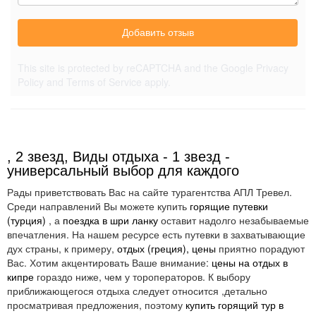
Добавить отзыв
This site is protected by reCAPTCHA and the Google
Privacy
Policy
and
Terms of Service
apply.
, 2 звезд, Виды отдыха - 1 звезд -
универсальный выбор для каждого
Рады приветствовать Вас на сайте турагентства АПЛ Тревел.
Среди направлений Вы можете купить
горящие путевки
(турция)
, а
поездка в шри ланку
оставит надолго незабываемые
впечатления. На нашем ресурсе есть путевки в захватывающие
дух страны, к примеру,
отдых (греция), цены
приятно порадуют
Вас. Хотим акцентировать Ваше внимание:
цены на отдых в
кипре
гораздо ниже, чем у тороператоров. К выбору
приближающегося отдыха следует относится ,детально
просматривая предложения, поэтому
купить горящий тур в