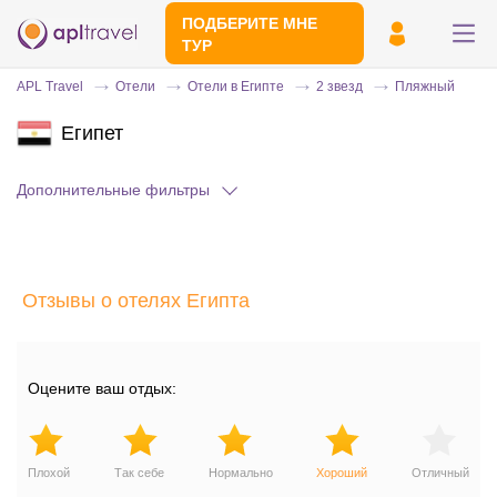
ПОДБЕРИТЕ МНЕ
ТУР
APL Travel
Отели
Отели в Египте
2 звезд
Пляжный
Египет
Дополнительные фильтры
Отзывы о отелях Египта
Отправьте свой номер телефона
Эксперт свяжется с вами и сделает
индивидуальный подбор в течении
15
Оцените ваш отдых:
минут
Плохой
Так себе
Нормально
Хороший
Отличный