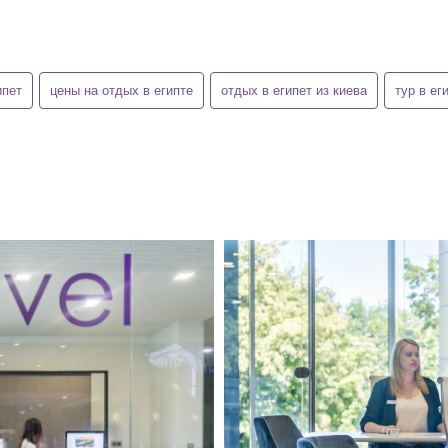
ипет
цены на отдых в египте
отдых в египет из киева
тур в ег