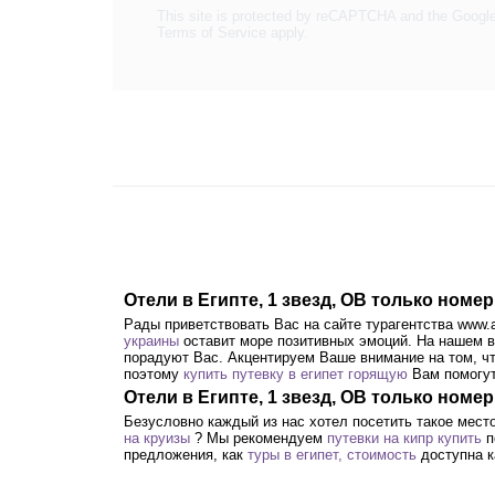
This site is protected by reCAPTCHA and the Googl
Terms of Service
apply.
Отели в Египте, 1 звезд, OB только номе
Рады приветствовать Вас на сайте турагентства www.a
украины
оставит море позитивных эмоций. На нашем ве
порадуют Вас. Акцентируем Ваше внимание на том, ч
поэтому
купить путевку в египет горящую
Вам помогут
Отели в Египте, 1 звезд, OB только номер
Безусловно каждый из нас хотел посетить такое мест
на круизы
? Мы рекомендуем
путевки на кипр купить
п
предложения, как
туры в египет, стоимость
доступна к