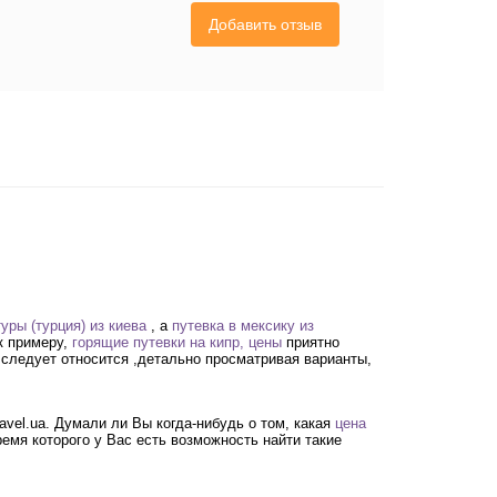
Добавить отзыв
уры (турция) из киева
, а
путевка в мексику из
к примеру,
горящие путевки на кипр, цены
приятно
 следует относится ,детально просматривая варианты,
avel.ua. Думали ли Вы когда-нибудь о том, какая
цена
емя которого у Вас есть возможность найти такие