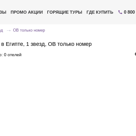
0 800
ИЗЫ
ПРОМО АКЦИИ
ГОРЯЩИЕ ТУРЫ
ГДЕ КУПИТЬ
зд
OB только номер
в Египте, 1 звезд, OB только номер
: 0 отелей
Отправьте свой номер телефона
Эксперт свяжется с вами и сделает индивидуальный
подбор в течении
15 минут