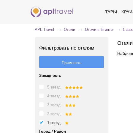
ТУРЫ
КРУ
APL Travel
Отели
Отели в Египте
1 зве
Отели 
Фильтровать по отелям
Найдено
Звездность
5 звезд
4 звезд
3 звезд
2 звезд
1 звезд
Город / Район