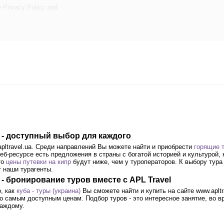
e
Privacy Policy
and
р - доступный выбор для каждого
pltravel.ua. Среди направлений Вы можете найти и приобрести
горящие т
б-ресурсе есть предложения в страны с богатой историей и культурой, 
то
цены путевки на кипр
будут ниже, чем у туроператоров. К выбору тура
 наши турагенты.
 - бронирование туров вместе с APL Travel
о, как
куба - туры (украина)
Вы сможете найти и купить на сайте www.apltr
о самым доступным ценам. Подбор туров - это интересное занятие, во вр
аждому.