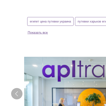
египет цена путевки украина
путевки харьков ег
Показать все