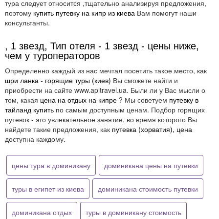
тура следует относится ,тщательно анализируя предложения,
поэтому
купить путевку на кипр из киева
Вам помогут наши
консультанты.
, 1 звезд, Тип отеля - 1 звезд - цены ниже,
чем у туроператоров
Определенно каждый из нас мечтал посетить такое место, как
шри ланка - горящие туры (киев)
Вы сможете найти и
приобрести на сайте www.apltravel.ua. Были ли у Вас мысли о
том, какая
цена на отдых на кипре
? Мы советуем
путевку в
тайланд купить
по самым доступным ценам. Подбор горящих
путевок - это увлекательное занятие, во время которого Вы
найдете такие предложения, как
путевка (хорватия), цена
доступна каждому.
цены тура в доминикану
доминикана цены на путевки
туры в египет из киева
доминикана стоимость путевки
доминикана отдых
туры в доминикану стоимость