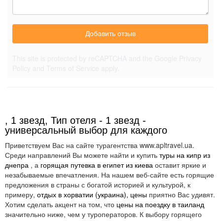
Добавить отзыв
This site is protected by reCAPTCHA and the Google
Privacy
Policy
and
Terms of Service
apply.
, 1 звезд, Тип отеля - 1 звезд -
универсальный выбор для каждого
Приветствуем Вас на сайте турагентства www.apltravel.ua.
Среди направлений Вы можете найти и купить
туры на кипр из
днепра
, а
горящая путевка в египет из киева
оставит яркие и
незабываемые впечатления. На нашем веб-сайте есть горящие
предложения в страны с богатой историей и культурой, к
примеру,
отдых в хорватии (украина), цены
приятно Вас удивят.
Хотим сделать акцент на том, что
цены на поездку в таиланд
значительно ниже, чем у туроператоров. К выбору горящего