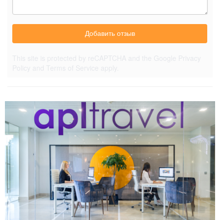
Добавить отзыв
This site is protected by reCAPTCHA and the Google
Privacy
Policy
and
Terms of Service
apply.