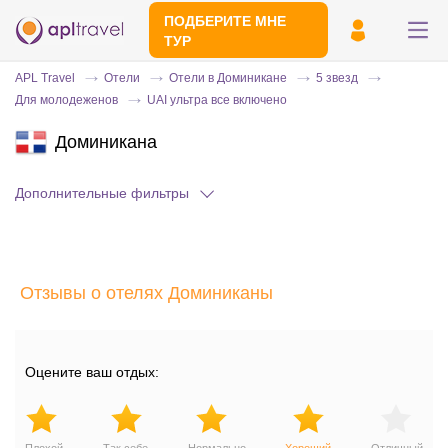
ПОДБЕРИТЕ МНЕ
ТУР
APL Travel
Отели
Отели в Доминикане
5 звезд
Для молодеженов
UAI ультра все включено
Доминикана
Дополнительные фильтры
Отправьте свой номер телефона
Отзывы о отелях Доминиканы
Эксперт свяжется с вами и сделает
индивидуальный подбор в течении
15
минут
Оцените ваш отдых: