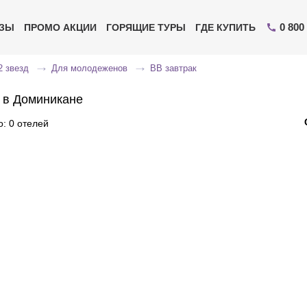
0 800
ИЗЫ
ПРОМО АКЦИИ
ГОРЯЩИЕ ТУРЫ
ГДЕ КУПИТЬ
2 звезд
Для молодеженов
BB завтрак
 в Доминикане
: 0 отелей
Отправьте свой номер телефона
Эксперт свяжется с вами и сделает индивидуальный
подбор в течении
15 минут