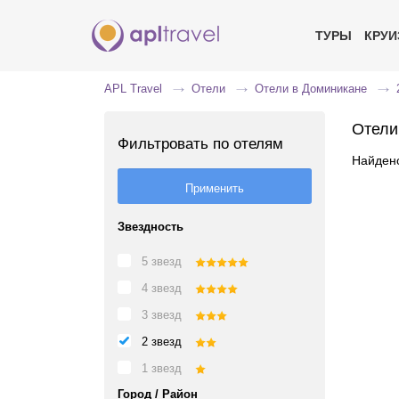
ТУРЫ
КРУ
APL Travel
Отели
Отели в Доминикане
Отели
Фильтровать по отелям
Найдено
Звездность
5 звезд
4 звезд
3 звезд
2 звезд
1 звезд
Город / Район