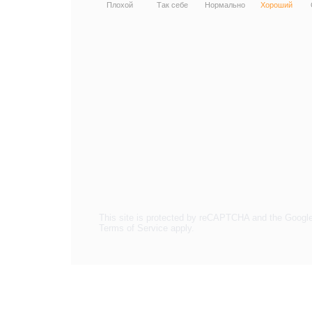
Плохой
Так себе
Нормально
Хороший
This site is protected by reCAPTCHA and the Googl
Terms of Service
apply.