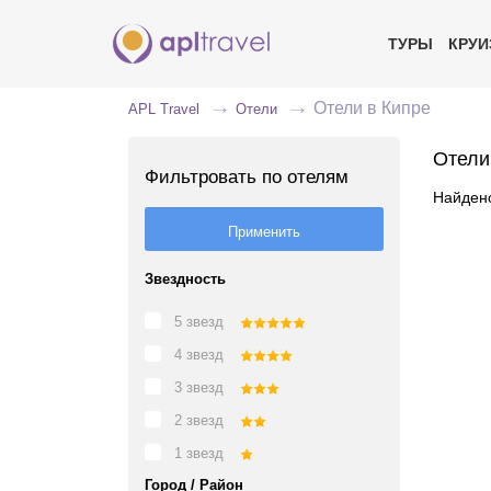
ТУРЫ
КРУ
Отели в Кипре
APL Travel
Отели
Отели
Фильтровать по отелям
Найдено
Звездность
5 звезд
4 звезд
3 звезд
2 звезд
1 звезд
Город / Район