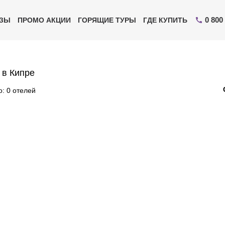
0 800
ИЗЫ
ПРОМО АКЦИИ
ГОРЯЩИЕ ТУРЫ
ГДЕ КУПИТЬ
 в Кипре
: 0 отелей
Отправьте свой номер телефона
Эксперт свяжется с вами и сделает индивидуальный
подбор в течении
15 минут