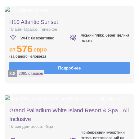
H10 Atlantic Sunset
Плайя-Параїсо, Тенеріфе
міський пляж, берег: велика
Wi-Fi: безкоштовно
галька
576
от
евро
(за одного человека)
Подробнее
8.8
2085 отзывов
Grand Palladium White Island Resort & Spa - All
Inclusive
Плайя-ден-Босса, Ібіца
Прибережний курортний
готель розташований на