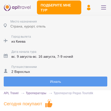
ПОДБЕРИТЕ МНЕ
ТУР
Чтобы скорее получить
Место назначения
предложения, пишите в Viber или
Telegram.
Город вылета
Жми
Дата начала тура
Путешественники
Отправьте свой номер телефона
Эксперт свяжется с вами и сделает
Искать
индивидуальный подбор в течении
15
минут
APL Travel
Туроператоры
Туроператор Pegas Touristik
Сегодня покупают