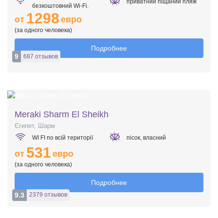
приватний піщаний пляж
безкоштовний Wi-Fi.
1298
от
евро
(за одного человека)
Подробнее
9
687 отзывов
Meraki Sharm El Sheikh
Єгипет, Шарм
WI FI по всій території
пісок, власний
531
от
евро
(за одного человека)
Подробнее
9.3
2379 отзывов