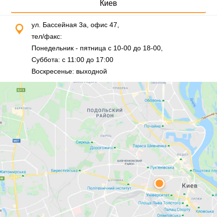
Киев
ул. Бассейная 3а, офис 47,
тел/факс:
0 (800) 307-720
Понедельник - пятница с 10-00 до 18-00,
Суббота: с 11:00 до 17:00
Воскресенье: выходной
Специализация компании
Пегас Туристик предоставляет возможность отличного
отдыха людям любого возраста, независимо от состава их
семьи. Агентство охотно берется за поиск самых лучших
предложений, позволив людям по самой выгодной
стоимости наиболее полно увидеть мир. Фирма работает