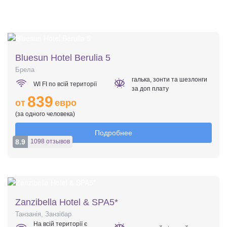
Bluesun Hotel Berulia 5
Брела
галька, зонти та шезлонги
WI FI по всій території
за доп плату
839
от
евро
(за одного человека)
Подробнее
8.9
1098 отзывов
Zanzibella Hotel & SPA5*
Танзанія, Занзібар
На всій території є