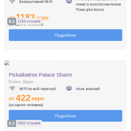
Безкоштовний Wi-Fi
пляжі із золотистим піском
Плая-д'ен-Босса
1183
от
евро
8.2
1293 отзывов
(за одного человека)
Подробнее
Pickalbatros Palace Sharm
Єгипет, Шарм
WI FI по всій території
пісок, власний
422
от
евро
(за одного человека)
Подробнее
9.3
5602 отзывов