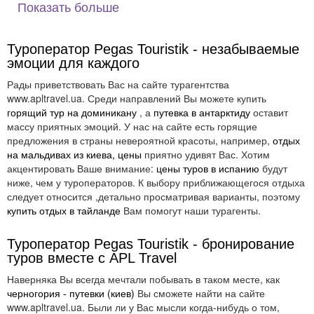
Показать больше
Туроператор Pegas Touristik - незабываемые
эмоции для каждого
Информация о туроператоре
Рады приветствовать Вас на сайте турагентства
Фирма начинала работу с освоения турецкого
www.apltravel.ua. Среди направлений Вы можете купить
направления, но затем расширила сферу своей
горящий тур на доминикану
, а
путевка в антарктиду
оставит
деятельности. В сферу своих интересов она включила
массу приятных эмоций. У нас на сайте есть горящие
Египет, а затем Индию, Китай и другие страны.
предложения в страны невероятной красоты, например,
отдых
на мальдивах из киева, цены
приятно удивят Вас. Хотим
Росло и число офисов, предлагающих услуги
акцентировать Ваше внимание:
цены туров в испанию
будут
путешественникам. Сейчас с «Пегас Туристик»
ниже, чем у туроператоров. К выбору приближающегося отдыха
сотрудничают самые престижные туристические
следует относится ,детально просматривая варианты, поэтому
агентства, одним из которых является APL Travel.
купить отдых в тайланде
Вам помогут наши турагенты.
Представительства Pegas Touristik открыты не только в
Украине, но и в странах ближнего и дальнего зарубежья:
Туроператор Pegas Touristik - бронирование
туров вместе с APL Travel
Беларуси;
Грузии;
Наверняка Вы всегда мечтали побывать в таком месте, как
России;
черногория - путевки (киев)
Вы сможете найти на сайте
Египте;
www.apltravel.ua. Были ли у Вас мысли когда-нибудь о том,