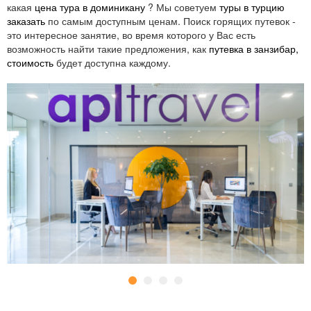
Израиле;
какая
цена тура в доминикану
? Мы советуем
туры в турцию
Китае;
заказать
по самым доступным ценам. Поиск горящих путевок -
это интересное занятие, во время которого у Вас есть
Польше;
возможность найти такие предложения, как
путевка в занзибар,
Таиланде;
стоимость
будет доступна каждому.
Турции.
Со своими клиентами, отдыхающими в зарубежных
отелях, туроператор АПЛ Тревел в сотрудничестве с
Пегас, поддерживает связь круглосуточно без выходных и
перерывов. Любой вопрос оперативно решается ее
сотрудниками, в какой бы части света в данный момент не
находился путешественник.
Путешественников обслуживают менеджеры APL Travel с
многолетним опытом работы и высочайшим уровнем
квалификации. Они дадут клиентам необходимый совет,
объяснят ценообразование тура, подберут аналогичные,
более предпочтительные для конкретного человека
предложения, расскажут ему о выбранном направлении,
сориентируют по вопросам отдыха на различных курортах
и эффективно осуществят поиск тура.