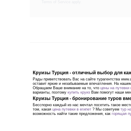
Terms of Service
apply.
Круизы Турция - отличный выбор для ка
Рады приветствовать Вас на сайте турагентства www.a
оставит яркие и незабываемые впечатления. На нашем
Обращаем Ваше внимание на то, что
цены на путевки
варианты, поэтому
купить круиз
Вам помогут наши ме
Круизы Турция - бронирование туров вмес
Бесспорно каждый из нас мечтал посетить такое мест
том, какая
цена путевки в египет
? Мы советуем
тур н
возможность найти такие предложения, как
горящая пу