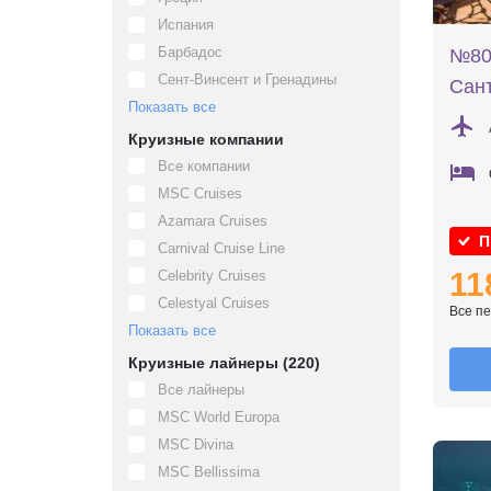
Испания
Барбадос
№802
Сент-Винсент и Гренадины
Сант
Показать все
Круизные компании
Все компании
MSC Cruises
Azamara Cruises
П
Carnival Cruise Line
11
Celebrity Cruises
Celestyal Cruises
Все п
Показать все
Круизные лайнеры (220)
Все лайнеры
MSC World Europa
MSC Divina
MSC Bellissima