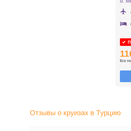
о. М
П
11
Все п
Отзывы о круизах в Турцию