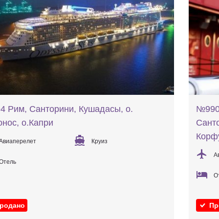
 Рим, Санторини, Кушадасы, о.
№990 
нос, о.Капри
Санто
Корф
Авиаперелет
Круиз
А
Отель
О
родано
Пр