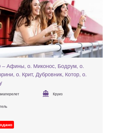
– Афины, о. Миконос, Бодрум, о.
рини, о. Крит, Дубровник, Котор, о.
у
виаперелет
Круиз
тель
одано