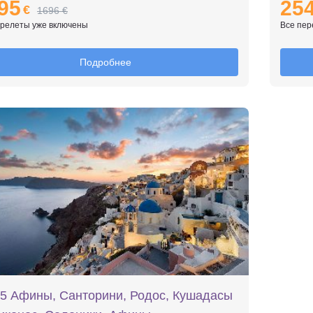
95
25
€
1696 €
ерелеты уже включены
Все пер
Подробнее
5 Афины, Санторини, Родос, Кушадасы