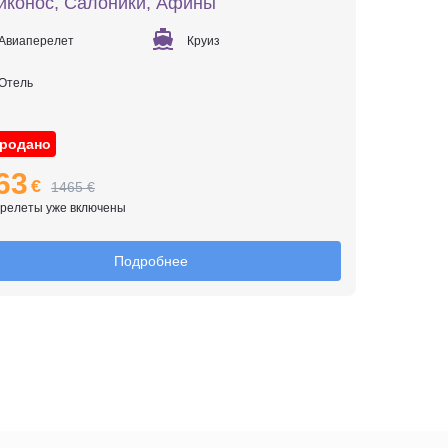
иконос, Салоники, Афины
Авиаперелет
Круиз
Отель
родано
63
€
1465 €
ерелеты уже включены
Подробнее