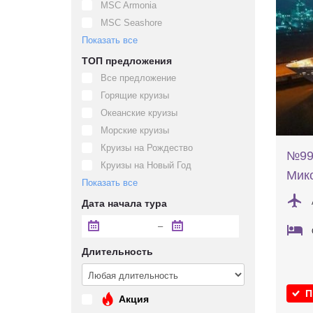
MSC Armonia
MSC Seashore
Показать все
ТОП предложения
Все предложение
Горящие круизы
Океанские круизы
Морские круизы
Круизы на Рождество
№994
Круизы на Новый Год
Мико
Показать все
Дата начала тура
–
Длительность
П
Акция