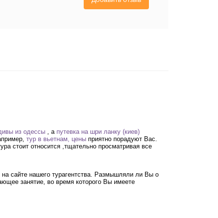
дивы из одессы
, а
путевка на шри ланку (киев)
например,
тур в вьетнам, цены
приятно порадуют Вас.
тура стоит относится ,тщательно просматривая все
 на сайте нашего турагентства. Размышляли ли Вы о
ающее занятие, во время которого Вы имеете