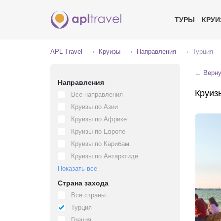
ТУРЫ
КРУ
APL Travel
Круизы
Направления
Турция
←
Верну
Направления
Круиз
Все направления
Круизы по Азии
Круизы по Африке
Круизы по Европе
Круизы по Карибам
Круизы по Антарктиде
Показать все
Страна захода
Все страны
Турция
Греция