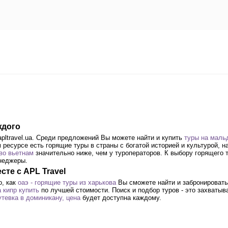
ждого
pltravel.ua. Среди предложений Вы можете найти и купить
туры на маль
 ресурсе есть горящие туры в страны с богатой историей и культурой, 
 во вьетнам
значительно ниже, чем у туроператоров. К выбору горящего 
неджеры.
те с APL Travel
о, как
оаэ - горящие туры из харькова
Вы сможете найти и забронировать
а кипр купить
по лучшей стоимости. Поиск и подбор туров - это захватыв
тевка в доминикану, цена
будет доступна каждому.