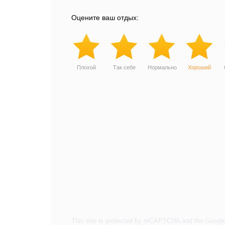
Оцените ваш отдых:
Плохой
Так себе
Нормально
Хороший
This site is protected by reCAPTCHA and the Googl