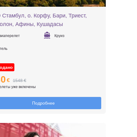
Стамбул, о. Корфу, Бари, Триест,
колон, Афины, Кушадасы
виаперелет
Круиз
тель
одано
30
€
1548 €
елеты уже включены
Подробнее