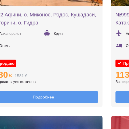
 Афини, о. Миконос, Родос, Кушадаси,
№999 
орини, о. Гидра
Ката
Авиаперелет
Круиз
А
Отель
О
родано
Пр
80
11
€
1581 €
ерелеты уже включены
Все пер
Подробнее