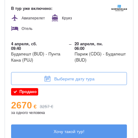
В тур уже включено:
Мы свяжемся с вами и сделаем резерв этого тура!
Авиаперелет
Круиз
Отель
4 апреля, сб.
20 апреля, пн.
09:40
06:00
Будапешт (BUD) - Пунта
Париж (CDG) - Будапешт
Кана (PUJ)
(BUD)
Выберите дату тура
Продано
2670
3257 €
€
за одного человека
Хочу такой тур!