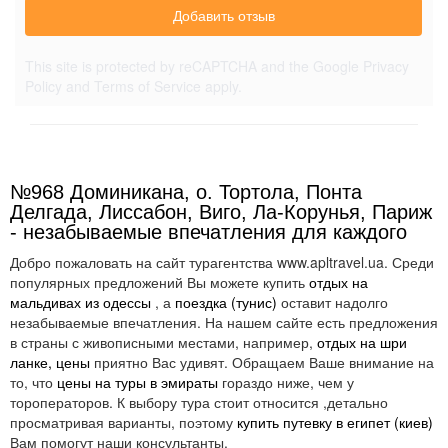
Добавить отзыв
This site is protected by reCAPTCHA and the Google
Privacy
Policy
and
Terms of Service
apply.
№968 Доминикана, о. Тортола, Понта
Делгада, Лиссабон, Виго, Ла-Корунья, Париж
- незабываемые впечатления для каждого
Добро пожаловать на сайт турагентства www.apltravel.ua. Среди
популярных предложений Вы можете купить
отдых на
мальдивах из одессы
, а
поездка (тунис)
оставит надолго
незабываемые впечатления. На нашем сайте есть предложения
в страны с живописными местами, например,
отдых на шри
ланке, цены
приятно Вас удивят. Обращаем Ваше внимание на
то, что
цены на туры в эмираты
гораздо ниже, чем у
тороператоров. К выбору тура стоит относится ,детально
просматривая варианты, поэтому
купить путевку в египет (киев)
Вам помогут наши консультанты.