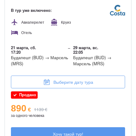
Мы свяжемся с вами и сделаем резерв этого тура!
В тур уже включено:
Авиаперелет
Круиз
Отель
21 марта, сб.
29 марта, вс.
17:20
22:05
Будапешт (BUD) → Марсель
Будапешт (BUD) →
(MRS)
Марсель (MRS)
Выберите дату тура
Продано
890
1139 €
€
за одного человека
Хочу такой тур!