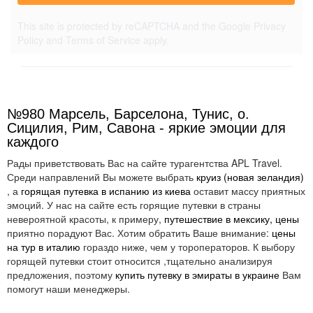
This site is protected by reCAPTCHA and the Google
Privacy
Policy
and
Terms of Service
apply.
№980 Марсель, Барселона, Тунис, о.
Сицилия, Рим, Савона - яркие эмоции для
каждого
Рады приветствовать Вас на сайте турагентства APL Travel.
Среди направлений Вы можете выбрать
круиз (новая зеландия)
, а
горящая путевка в испанию из киева
оставит массу приятных
эмоций. У нас на сайте есть горящие путевки в страны
невероятной красоты, к примеру,
путешествие в мексику, цены
приятно порадуют Вас. Хотим обратить Ваше внимание:
цены
на тур в италию
гораздо ниже, чем у тороператоров. К выбору
горящей путевки стоит относится ,тщательно анализируя
предложения, поэтому
купить путевку в эмираты в украине
Вам
помогут наши менеджеры.