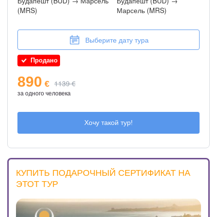
Будапешт (BUD) → Марсель
Будапешт (BUD) →
(MRS)
Марсель (MRS)
Выберите дату тура
Продано
890
1139 €
€
за одного человека
Хочу такой тур!
КУПИТЬ ПОДАРОЧНЫЙ СЕРТИФИКАТ НА
ЭТОТ ТУР