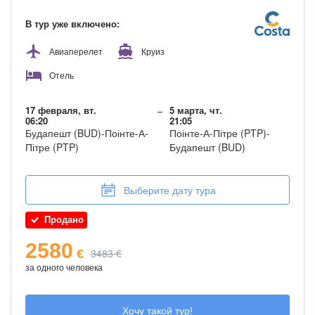
2580
€
3440 €
В тур уже включено:
Мы свяжемся с вами и сделаем резерв этого тура!
Авиаперелет
Круиз
Отель
17 февраля, вт.
5 марта, чт.
06:20
21:05
Будапешт (BUD)-Поінте-А-
Поінте-А-Пітре (PTP)-
Пітре (PTP)
Будапешт (BUD)
Выберите дату тура
Продано
2580
3483 €
€
за одного человека
Хочу такой тур!