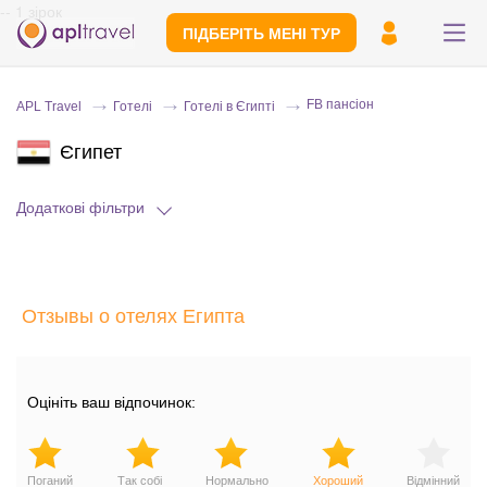
-- 1 зірок
ПІДБЕРІТЬ МЕНІ ТУР
FB пансіон
APL Travel
Готелі
Готелі в Єгипті
Єгипет
Додаткові фільтри
Надішліть свій номер телефону
Отзывы о отелях Египта
Експерт зв'яжеться з вами і зробить
індивідуальний підбір протягом
15
хвилин
Оцініть ваш відпочинок:
Поганий
Так собі
Нормально
Хороший
Відмінний