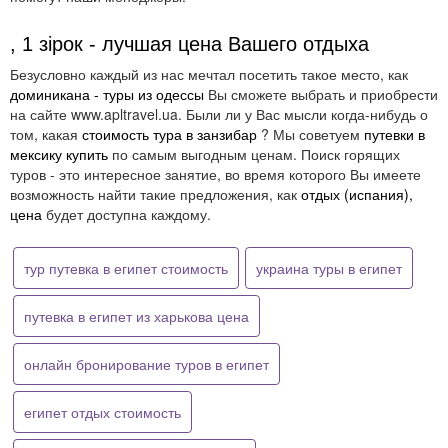
, 1 зірок - лучшая цена Вашего отдыха
Безусловно каждый из нас мечтал посетить такое место, как
доминикана - туры из одессы
Вы сможете выбрать и приобрести
на сайте www.apltravel.ua. Были ли у Вас мысли когда-нибудь о
том, какая
стоимость тура в занзибар
? Мы советуем
путевки в
мексику купить
по самым выгодным ценам. Поиск горящих
туров - это интересное занятие, во время которого Вы имеете
возможность найти такие предложения, как
отдых (испания),
цена
будет доступна каждому.
тур путевка в египет стоимость
украина туры в египет
путевка в египет из харькова цена
онлайн бронирование туров в египет
египет отдых стоимость