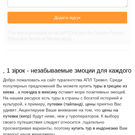
Додати відгук
This site is protected by reCAPTCHA and the Google
Privacy
Policy
and
Terms of Service
apply.
, 1 зірок - незабываемые эмоции для каждого
Добро пожаловать на сайт турагентства АПЛ Тревел. Среди
популярных предложений Вы можете купить
туры в грецию из
киева
, а
поездка в мексику
оставит море позитивных эмоций.
На нашем ресурсе есть туры в страны с богатой историей и
культурой, к примеру,
путевки (тайланд), цены
приятно Вас
удивят. Акцентируем Ваше внимание на том, что
цены на
путевки (кипр)
будут ниже, чем у туроператоров. К выбору
своего путешествия следует относится ,тщательно
просматривая варианты, поэтому
купить тур в индонезию
Вам
помогут наши менеджеры.