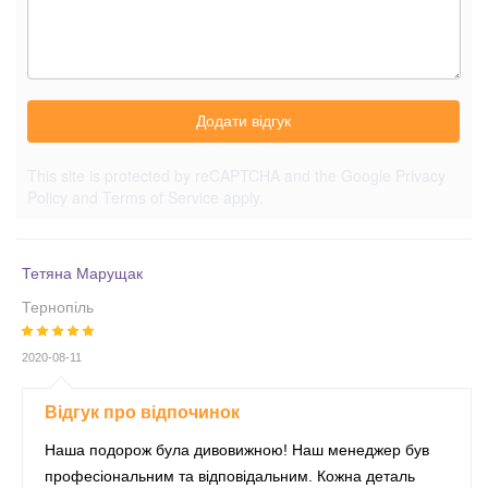
Додати відгук
This site is protected by reCAPTCHA and the Google
Privacy
Policy
and
Terms of Service
apply.
Тетяна Марущак
Тернопіль
2020-08-11
Відгук про відпочинок
Наша подорож була дивовижною! Наш менеджер був
професіональним та відповідальним. Кожна деталь