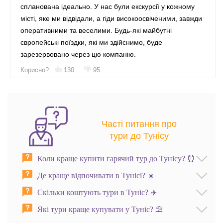
спланована ідеально. У нас були екскурсії у кожному
місті, яке ми відвідали, а гіди високоосвіченими, завжди
оперативними та веселими. Будь-які майбутні
європейські поїздки, які ми здійснимо, буде
зарезервовано через цю компанію.
Корисно?
130
95
Часті питання про
тури до Тунісу
Коли краще купити гарячий тур до Тунісу? ⏰️
Де краще відпочивати в Тунісі? ☀️
Скільки коштують тури в Туніс? ✈️
Які тури краще купувати у Туніс? ⛱️