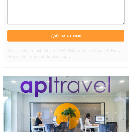
Добавить отзыв
This site is protected by reCAPTCHA and the Google
Privacy
Policy
and
Terms of Service
apply.