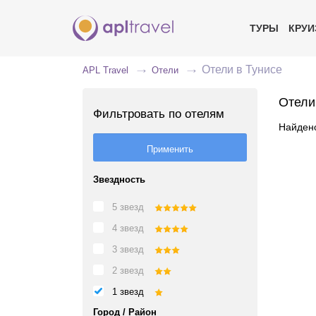
ТУРЫ
КРУ
Отели в Тунисе
APL Travel
Отели
Отели
Фильтровать по отелям
Найдено
Звездность
5 звезд
4 звезд
3 звезд
2 звезд
1 звезд
Город / Район