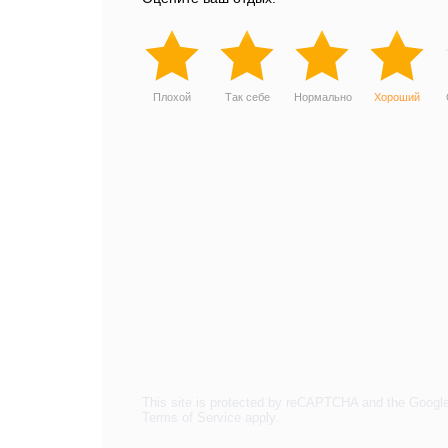
Плохой
Так себе
Нормально
Хороший
This site is protected by reCAPTCHA and the Googl
Terms of Service
apply.