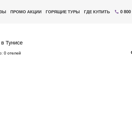
0 800
ИЗЫ
ПРОМО АКЦИИ
ГОРЯЩИЕ ТУРЫ
ГДЕ КУПИТЬ
 в Тунисе
: 0 отелей
Отправьте свой номер телефона
Эксперт свяжется с вами и сделает индивидуальный
подбор в течении
15 минут