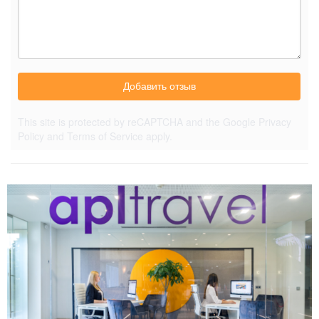
Добавить отзыв
This site is protected by reCAPTCHA and the Google
Privacy
Policy
and
Terms of Service
apply.