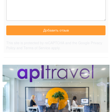
Добавить отзыв
This site is protected by reCAPTCHA and the Google
Privacy
Policy
and
Terms of Service
apply.