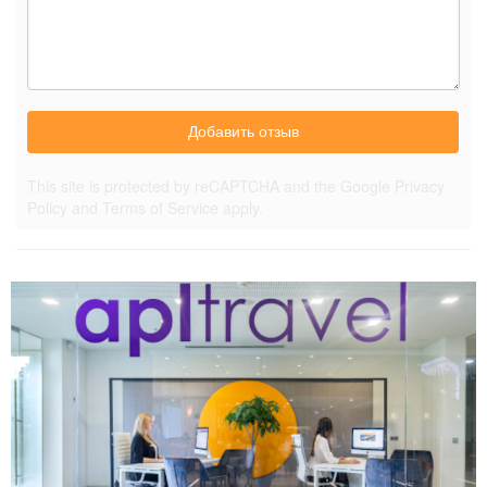
Добавить отзыв
This site is protected by reCAPTCHA and the Google
Privacy
Policy
and
Terms of Service
apply.