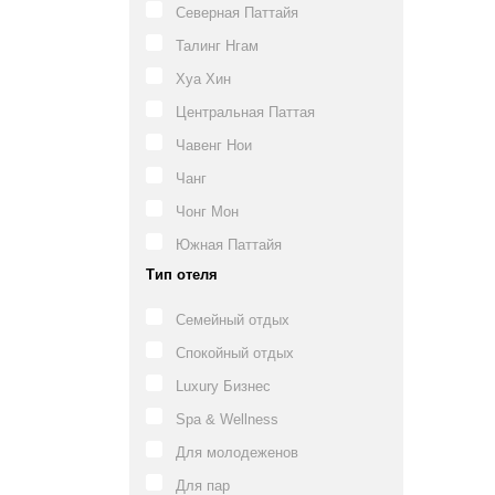
Северная Паттайя
Талинг Нгам
Хуа Хин
Центральная Паттая
Чавенг Нои
Чанг
Чонг Мон
Южная Паттайя
Тип отеля
Семейный отдых
Спокойный отдых
Luxury Бизнес
Spa & Wellness
Для молодеженов
Для пар