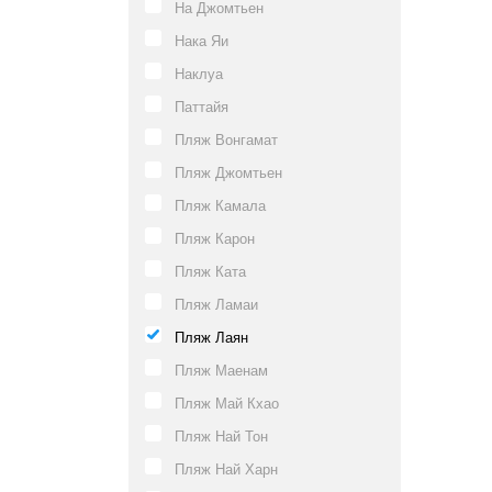
На Джомтьен
Нака Яи
Наклуа
Паттайя
Пляж Вонгамат
Пляж Джомтьен
Пляж Камала
Пляж Карон
Пляж Ката
Пляж Ламаи
Пляж Лаян
Пляж Маенам
Пляж Май Кхао
Пляж Най Тон
Пляж Най Харн