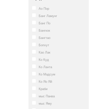
Ао Пор
Банг Ламунг
Банг По
Бангкок
Бангтао
Бопхут
Као Лак
Ко Куд
Ко Ланта
Ко Мадсум
Ко Яо Яй
Краби
мыс Панва
мыс Яму