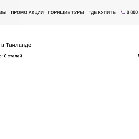
0 800
ИЗЫ
ПРОМО АКЦИИ
ГОРЯЩИЕ ТУРЫ
ГДЕ КУПИТЬ
 в Таиланде
: 0 отелей
Отправьте свой номер телефона
Эксперт свяжется с вами и сделает индивидуальный
подбор в течении
15 минут