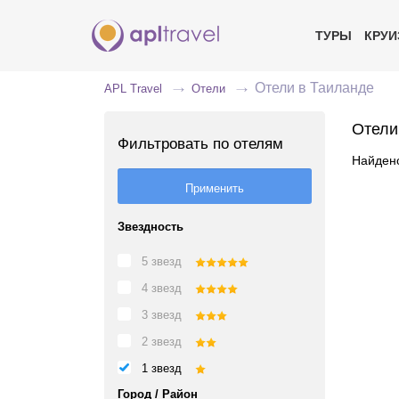
ТУРЫ
КРУ
Отели в Таиланде
APL Travel
Отели
Отели
Фильтровать по отелям
Найдено
Звездность
5 звезд
4 звезд
3 звезд
2 звезд
1 звезд
Город / Район