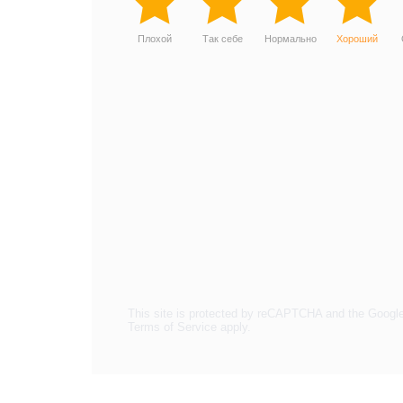
Плохой
Так себе
Нормально
Хороший
This site is protected by reCAPTCHA and the Googl
Terms of Service
apply.