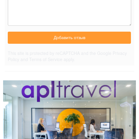
Добавить отзыв
This site is protected by reCAPTCHA and the Google
Privacy
Policy
and
Terms of Service
apply.