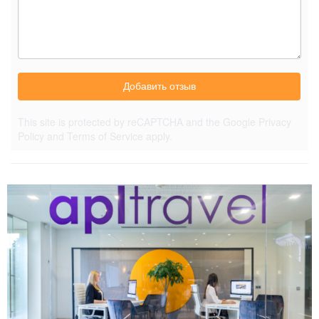
Добавить отзыв
This site is protected by reCAPTCHA and the Google
Privacy
Policy
and
Terms of Service
apply.