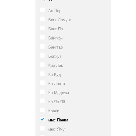
Ао Пор
Банг Ламунг
Банг По
Бангкок
Бангтао
Бопхут
Као Лак
Ко Куд
Ко Ланта
Ко Мадсум
Ко Яо Яй
Краби
мыс Панва
мыс Яму