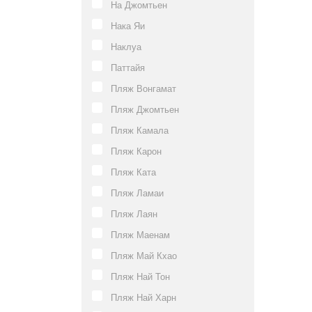
На Джомтьен
Нака Яи
Наклуа
Паттайя
Пляж Вонгамат
Пляж Джомтьен
Пляж Камала
Пляж Карон
Пляж Ката
Пляж Ламаи
Пляж Лаян
Пляж Маенам
Пляж Май Кхао
Пляж Най Тон
Пляж Най Харн