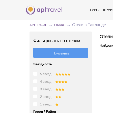
ТУРЫ
КРУ
Отели в Таиланде
APL Travel
Отели
Отели
Фильтровать по отелям
Найдено
Звездность
5 звезд
4 звезд
3 звезд
2 звезд
1 звезд
Город / Район