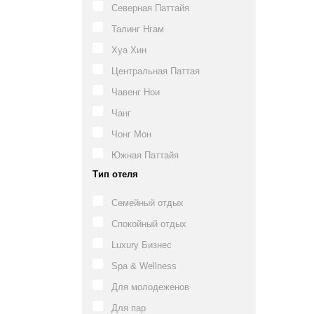
Северная Паттайя
Талинг Нгам
Хуа Хин
Центральная Паттая
Чавенг Нои
Чанг
Чонг Мон
Южная Паттайя
Тип отеля
Семейный отдых
Спокойный отдых
Luxury Бизнес
Spa & Wellness
Для молодеженов
Для пар