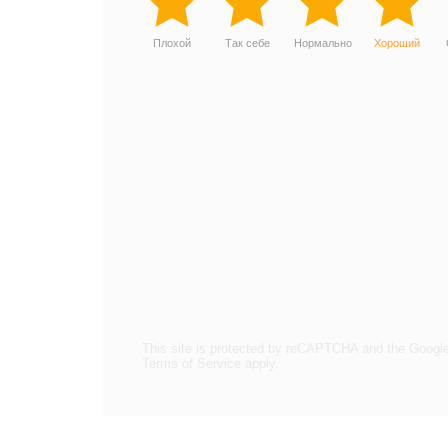
Плохой
Так себе
Нормально
Хороший
This site is protected by reCAPTCHA and the Googl
Terms of Service
apply.