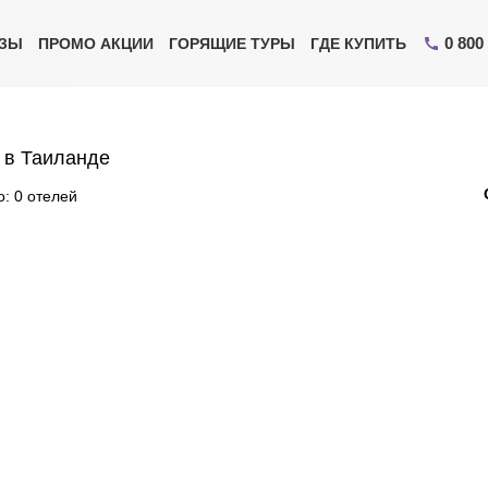
0 800
ИЗЫ
ПРОМО АКЦИИ
ГОРЯЩИЕ ТУРЫ
ГДЕ КУПИТЬ
 в Таиланде
: 0 отелей
Отправьте свой номер телефона
Эксперт свяжется с вами и сделает индивидуальный
подбор в течении
15 минут