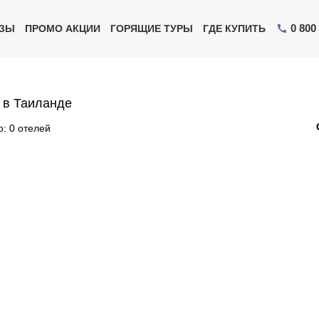
0 800
ИЗЫ
ПРОМО АКЦИИ
ГОРЯЩИЕ ТУРЫ
ГДЕ КУПИТЬ
 в Таиланде
: 0 отелей
Отправьте свой номер телефона
Эксперт свяжется с вами и сделает индивидуальный
подбор в течении
15 минут