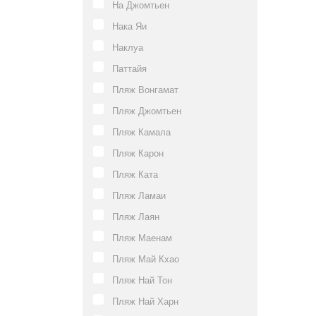
На Джомтьен
Нака Яи
Наклуа
Паттайя
Пляж Вонгамат
Пляж Джомтьен
Пляж Камала
Пляж Карон
Пляж Ката
Пляж Ламаи
Пляж Лаян
Пляж Маенам
Пляж Май Кхао
Пляж Най Тон
Пляж Най Харн