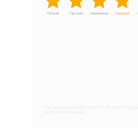
Плохой
Так себе
Нормально
Хороший
This site is protected by reCAPTCHA and the Googl
Terms of Service
apply.