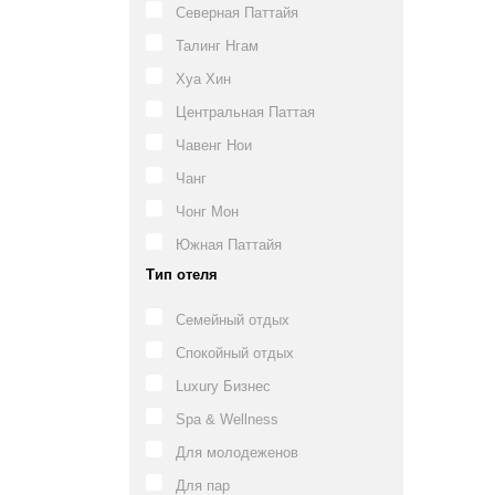
Северная Паттайя
Талинг Нгам
Хуа Хин
Центральная Паттая
Чавенг Нои
Чанг
Чонг Мон
Южная Паттайя
Тип отеля
Семейный отдых
Спокойный отдых
Luxury Бизнес
Spa & Wellness
Для молодеженов
Для пар