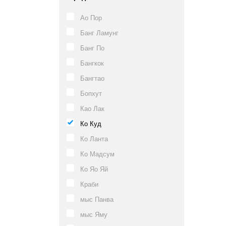
Ао Пор
Банг Ламунг
Банг По
Бангкок
Бангтао
Бопхут
Као Лак
Ко Куд
Ко Ланта
Ко Мадсум
Ко Яо Яй
Краби
мыс Панва
мыс Яму