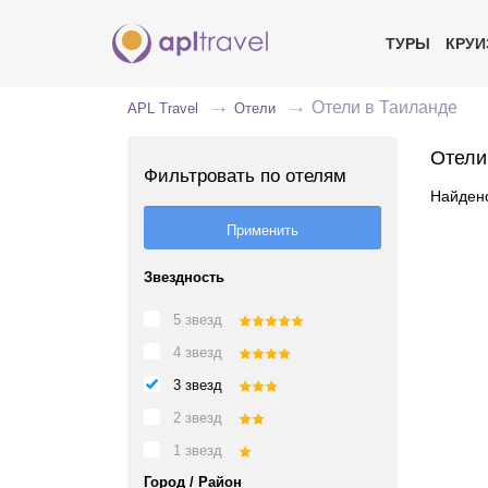
ТУРЫ
КРУ
Отели в Таиланде
APL Travel
Отели
Отели
Фильтровать по отелям
Найдено
Звездность
5 звезд
4 звезд
3 звезд
2 звезд
1 звезд
Город / Район