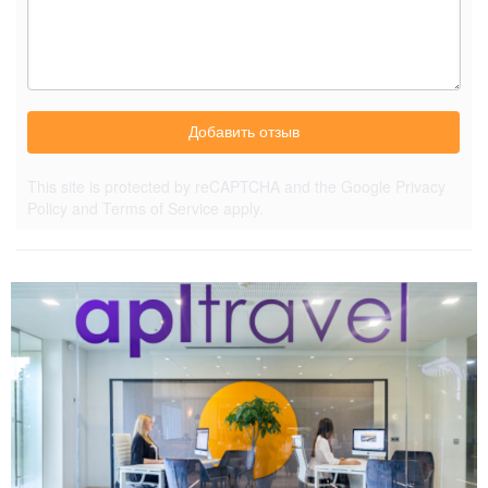
Добавить отзыв
This site is protected by reCAPTCHA and the Google
Privacy
Policy
and
Terms of Service
apply.