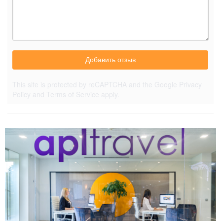
Добавить отзыв
This site is protected by reCAPTCHA and the Google
Privacy
Policy
and
Terms of Service
apply.