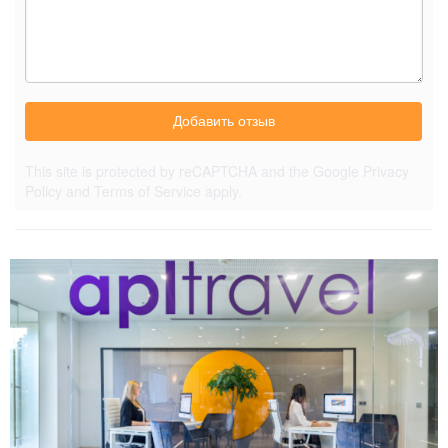
Добавить отзыв
This site is protected by reCAPTCHA and the Google
Privacy
Policy
and
Terms of Service
apply.