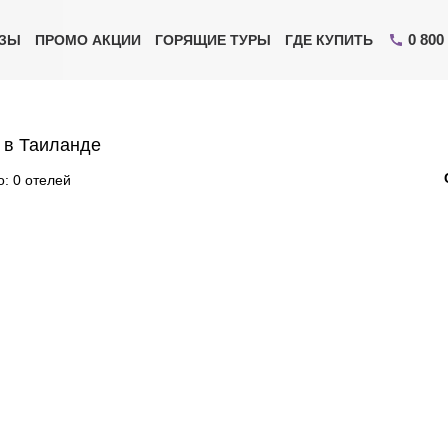
0 800
ИЗЫ
ПРОМО АКЦИИ
ГОРЯЩИЕ ТУРЫ
ГДЕ КУПИТЬ
 в Таиланде
: 0 отелей
Отправьте свой номер телефона
Эксперт свяжется с вами и сделает индивидуальный
подбор в течении
15 минут