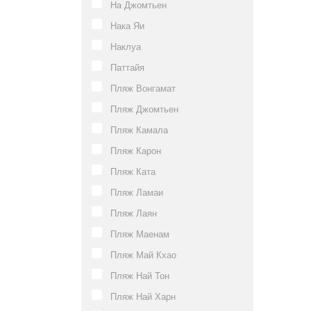
На Джомтьен
Нака Яи
Наклуа
Паттайя
Пляж Вонгамат
Пляж Джомтьен
Пляж Камала
Пляж Карон
Пляж Ката
Пляж Ламаи
Пляж Лаян
Пляж Маенам
Пляж Май Кхао
Пляж Най Тон
Пляж Най Харн