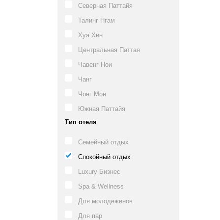
Северная Паттайя
Талинг Нгам
Хуа Хин
Центральная Паттая
Чавенг Нои
Чанг
Чонг Мон
Южная Паттайя
Тип отеля
Семейный отдых
Спокойный отдых
Luxury Бизнес
Spa & Wellness
Для молодеженов
Для пар