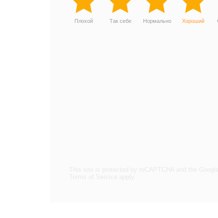
Плохой
Так себе
Нормально
Хороший
This site is protected by reCAPTCHA and the Googl
Terms of Service
apply.