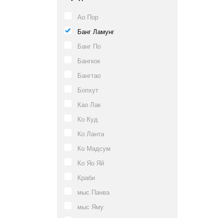
Ао Пор
Банг Ламунг
Банг По
Бангкок
Бангтао
Бопхут
Као Лак
Ко Куд
Ко Ланта
Ко Мадсум
Ко Яо Яй
Краби
мыс Панва
мыс Яму