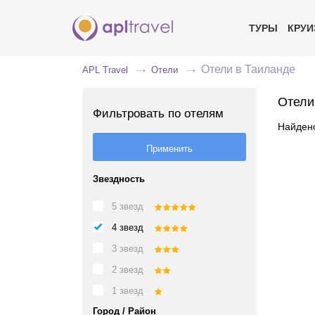
ТУРЫ
КРУ
Отели в Таиланде
APL Travel
Отели
Отели
Фильтровать по отелям
Найдено
Звездность
5 звезд
4 звезд
3 звезд
2 звезд
1 звезд
Город / Район