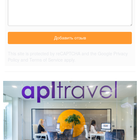
Добавить отзыв
This site is protected by reCAPTCHA and the Google
Privacy
Policy
and
Terms of Service
apply.