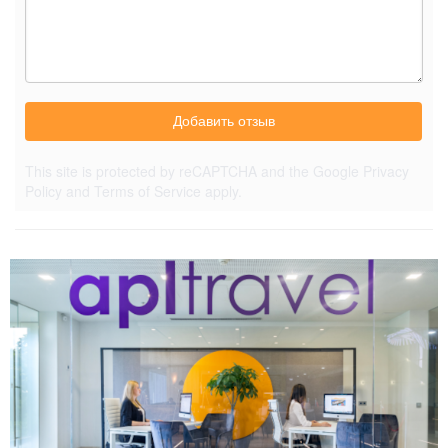
Добавить отзыв
This site is protected by reCAPTCHA and the Google
Privacy
Policy
and
Terms of Service
apply.