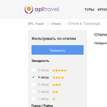
ТУРЫ
КРУ
Отели в Таиланде
APL Travel
Отели
Отели
Фильтровать по отелям
Найдено
Звездность
5 звезд
4 звезд
3 звезд
2 звезд
1 звезд
Город / Район