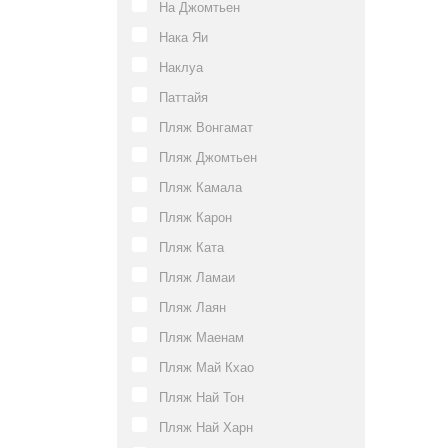
На Джомтьен
Нака Яи
Наклуа
Паттайя
Пляж Вонгамат
Пляж Джомтьен
Пляж Камала
Пляж Карон
Пляж Ката
Пляж Ламаи
Пляж Лаян
Пляж Маенам
Пляж Май Кхао
Пляж Най Тон
Пляж Най Харн