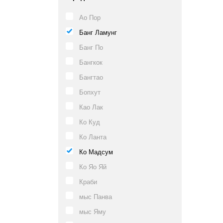
Ао Пор
Банг Ламунг
Банг По
Бангкок
Бангтао
Бопхут
Као Лак
Ко Куд
Ко Ланта
Ко Мадсум
Ко Яо Яй
Краби
мыс Панва
мыс Яму