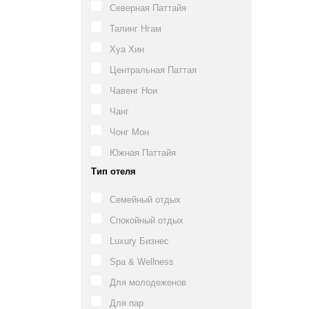
Северная Паттайя
Талинг Нгам
Хуа Хин
Центральная Паттая
Чавенг Нои
Чанг
Чонг Мон
Южная Паттайя
Тип отеля
Семейный отдых
Спокойный отдых
Luxury Бизнес
Spa & Wellness
Для молодеженов
Для пар