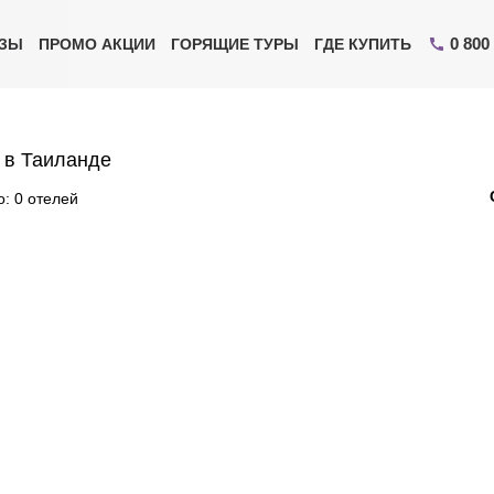
0 800
ИЗЫ
ПРОМО АКЦИИ
ГОРЯЩИЕ ТУРЫ
ГДЕ КУПИТЬ
 в Таиланде
: 0 отелей
Отправьте свой номер телефона
Эксперт свяжется с вами и сделает индивидуальный
подбор в течении
15 минут