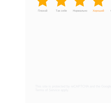
Плохой
Так себе
Нормально
Хороший
This site is protected by reCAPTCHA and the Googl
Terms of Service
apply.