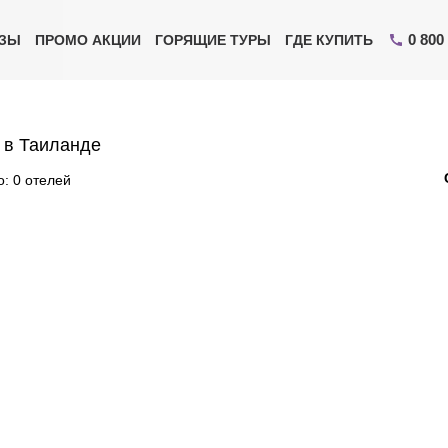
0 800
ИЗЫ
ПРОМО АКЦИИ
ГОРЯЩИЕ ТУРЫ
ГДЕ КУПИТЬ
 в Таиланде
: 0 отелей
Отправьте свой номер телефона
Эксперт свяжется с вами и сделает индивидуальный
подбор в течении
15 минут