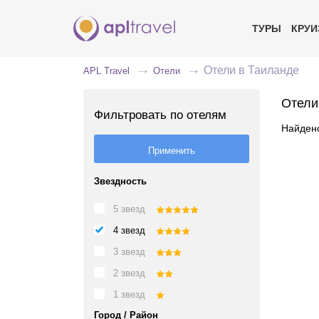
ТУРЫ
КРУ
Отели в Таиланде
APL Travel
Отели
Отели
Фильтровать по отелям
Найдено
Звездность
5 звезд
4 звезд
3 звезд
2 звезд
1 звезд
Город / Район