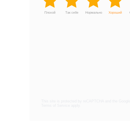
Плохой
Так себе
Нормально
Хороший
This site is protected by reCAPTCHA and the Googl
Terms of Service
apply.