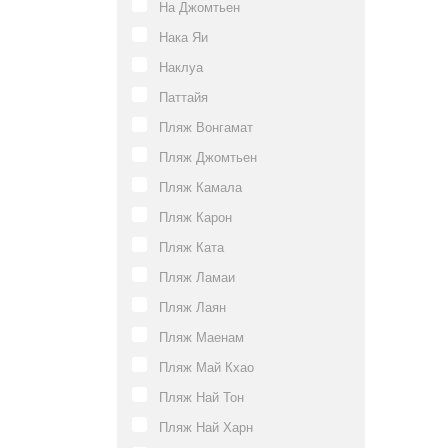
На Джомтьен
Нака Яи
Наклуа
Паттайя
Пляж Вонгамат
Пляж Джомтьен
Пляж Камала
Пляж Карон
Пляж Ката
Пляж Ламаи
Пляж Лаян
Пляж Маенам
Пляж Май Кхао
Пляж Най Тон
Пляж Най Харн