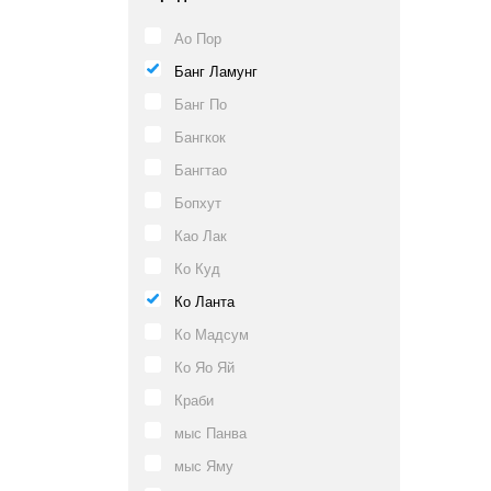
Ао Пор
Банг Ламунг
Банг По
Бангкок
Бангтао
Бопхут
Као Лак
Ко Куд
Ко Ланта
Ко Мадсум
Ко Яо Яй
Краби
мыс Панва
мыс Яму