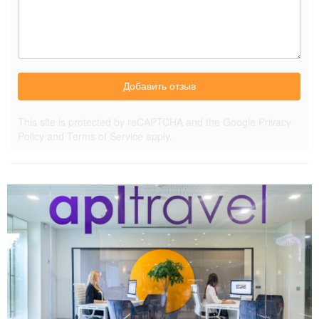
Добавить отзыв
This site is protected by reCAPTCHA and the Google
Privacy
Policy
and
Terms of Service
apply.