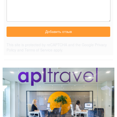
Добавить отзыв
This site is protected by reCAPTCHA and the Google
Privacy
Policy
and
Terms of Service
apply.