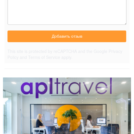
Добавить отзыв
This site is protected by reCAPTCHA and the Google
Privacy
Policy
and
Terms of Service
apply.