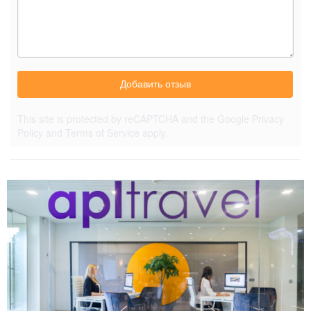
Добавить отзыв
This site is protected by reCAPTCHA and the Google
Privacy
Policy
and
Terms of Service
apply.