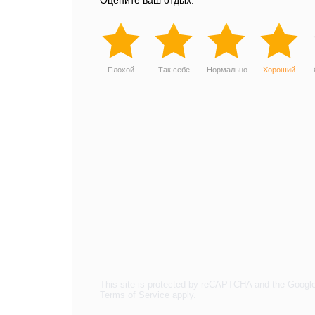
Оцените ваш отдых:
Плохой
Так себе
Нормально
Хороший
This site is protected by reCAPTCHA and the Googl
Terms of Service
apply.