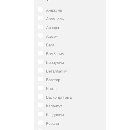
Анджуна
Арамболь
Арпора
Ашвем
Бага
Бамболим
Бенаулим
Беталбатим
Вагатор
Варка
Васко да Гама
Калангут
Кандолим
Керала