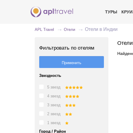
ТУРЫ
КРУ
Отели в Индии
APL Travel
Отели
Отели
Фильтровать по отелям
Найдено
Звездность
5 звезд
4 звезд
3 звезд
2 звезд
1 звезд
Город / Район