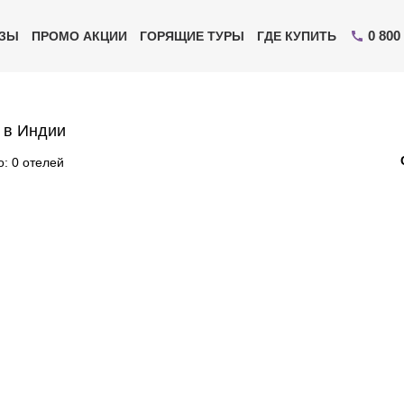
0 800
ИЗЫ
ПРОМО АКЦИИ
ГОРЯЩИЕ ТУРЫ
ГДЕ КУПИТЬ
 в Индии
: 0 отелей
Отправьте свой номер телефона
Эксперт свяжется с вами и сделает индивидуальный
подбор в течении
15 минут