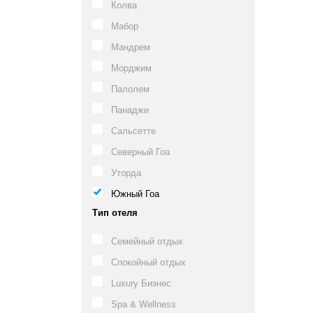
Колва
Мабор
Мандрем
Морджим
Палолем
Панаджи
Сальсетте
Северный Гоа
Уторда
Южный Гоа
Тип отеля
Семейный отдых
Спокойный отдых
Luxury Бизнес
Spa & Wellness