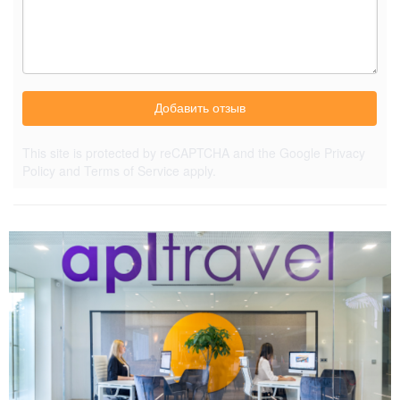
Добавить отзыв
This site is protected by reCAPTCHA and the Google
Privacy
Policy
and
Terms of Service
apply.