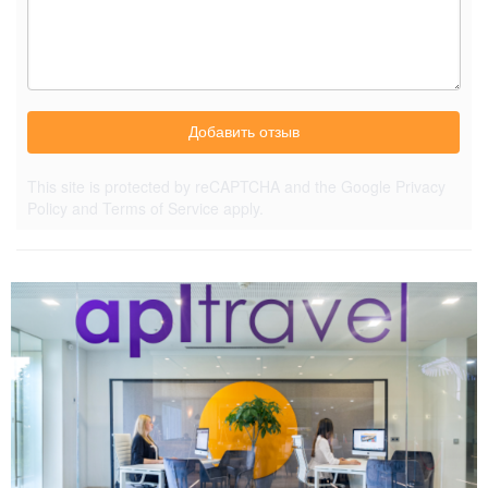
Добавить отзыв
This site is protected by reCAPTCHA and the Google
Privacy
Policy
and
Terms of Service
apply.