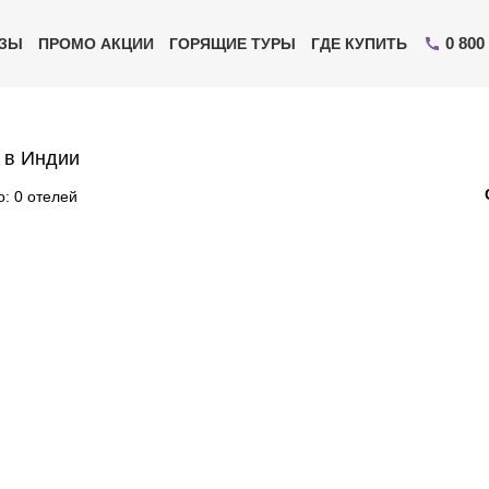
0 800
ИЗЫ
ПРОМО АКЦИИ
ГОРЯЩИЕ ТУРЫ
ГДЕ КУПИТЬ
 в Индии
: 0 отелей
Отправьте свой номер телефона
Эксперт свяжется с вами и сделает индивидуальный
подбор в течении
15 минут