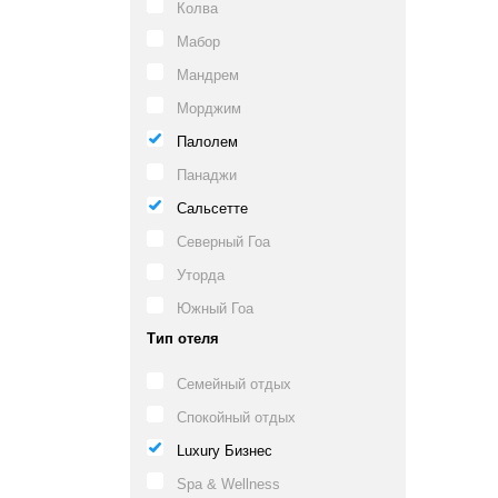
Колва
Мабор
Мандрем
Морджим
Палолем
Панаджи
Сальсетте
Северный Гоа
Уторда
Южный Гоа
Тип отеля
Семейный отдых
Спокойный отдых
Luxury Бизнес
Spa & Wellness