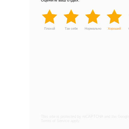
Оцените ваш отдых:
Плохой
Так себе
Нормально
Хороший
This site is protected by reCAPTCHA and the Googl
Terms of Service
apply.