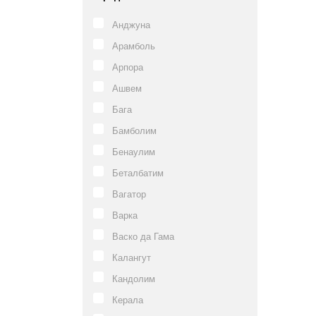
Анджуна
Арамболь
Арпора
Ашвем
Бага
Бамболим
Бенаулим
Беталбатим
Вагатор
Варка
Васко да Гама
Калангут
Кандолим
Керала