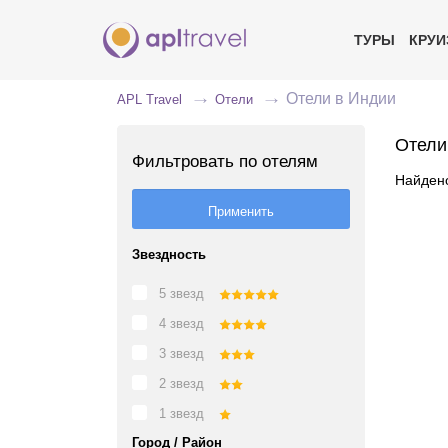
ТУРЫ
КРУ
Отели в Индии
APL Travel
Отели
Отели
Фильтровать по отелям
Найдено
Звездность
5 звезд
4 звезд
3 звезд
2 звезд
1 звезд
Город / Район